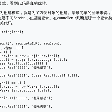
设计模式，看到代码是真的优雅。
为创建模式，就是为了方便对象的创建。拿最简单的登录来说，
同Service，在里面登录。在controller中判断是哪一个登录类
相关代码。
String(req);

:{}", req.getuId(), reqJson);

、2微信、3QQ]

 1) {

Service = new JuejinService();

esult = juejinService.Login(data);

ejinResult.getCode())) {

LoginRes("0000", "登录成功");

oginRes("0001", JuejinResult.getInfo());

ype() == 2) {

Service = new WeixinService();

WeixinService.Login(data);

loginRes("0000", "登录成功");

AwardRes("0001", "登录失败");
