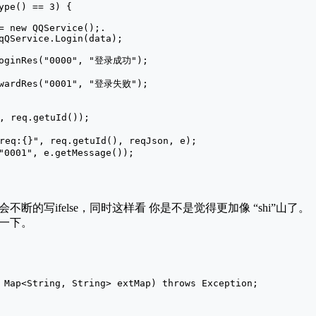
ype() == 3) {

= new QQService();.

qQService.Login(data);

loginRes("0000", "登录成功");

AwardRes("0001", "登录失败");

 req.getuId());

q:{}", req.getuId(), reqJson, e);

"0001", e.getMessage());

断的写ifelse，同时这样看 你是不是觉得更加像 “shi”山了。
一下。
 Map<String, String> extMap) throws Exception;
