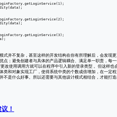
oginFactory.getLoginService(1);

dity(data);

oginFactory.getLoginService(2);

dity(data);

oginFactory.getLoginService(3);

);

模式并不复杂，甚⾄这样的开发结构在你有所理解后，会发现更
优点；避免创建者与具体的产品逻辑耦合、满⾜单⼀职责，每⼀
需更改使⽤调⽤⽅就可以在程序中引⼊新的登录类型 。但这样也
体类和对象实现工厂，使得系统中类的个数成倍增加，在一定程
并不是什么好事。所以还需要与其他设计模式相结合，才能打造
建议！