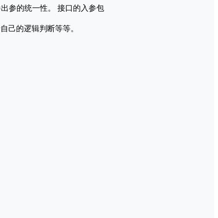
出参的统⼀性。 接⼝的⼊参包
n内部进行自己的逻辑判断等等。