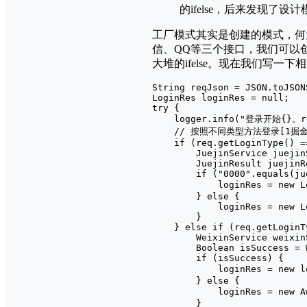
的ifelse，后来发现了
工厂模式其实是创建的模式，何
信、QQ等三个接口，我们可以创建不
大堆的ifelse。现在我们写一下
String reqJson = JSON.toJSON
LoginRes loginRes = null;

try {

    logger.info("登录开始{}。req
    // 按照不同类型方法登录[1掘金
    if (req.getLoginType() ==
        JuejinService juejin
        JuejinResult juejinR
        if ("0000".equals(ju
            loginRes = new 
        } else {

            loginRes = new L
        }

    } else if (req.getLoginT
        WeixinService weixin
        Boolean isSuccess = 
        if (isSuccess) {

            loginRes = new 
        } else {

            loginRes = new 
        }
